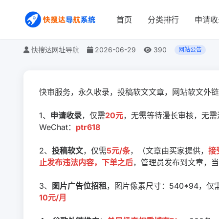
快审服务，永久收录，
首页
分类排行
申请收
快搜达网址导航
2026-06-29
390
网站公告
快审服务，永久收录，投稿软文文章，网站软文外链
1、
申请收录
，仅需
20元
，无需等待漫长审核，无需
WeChat：
ptr618
2、
投稿软文
，仅需
5元/条
，（文章由买家提供，
接
止发布违法内容，下单之后
，管理员发布到文章，当
3、
图片广告位招租
，图片像素尺寸：540*94，仅
10元/月