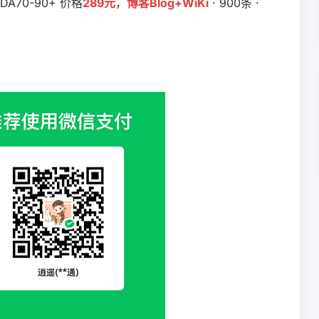
 DA70-90+ 价格
289元
，
博客Blog+WiKi
· 900条 ·