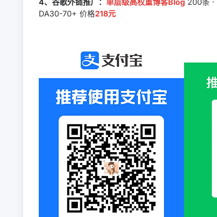
4、谷歌外链推广：
单层级高权重博客Blog
200条 ·
DA30-70+ 价格
218元