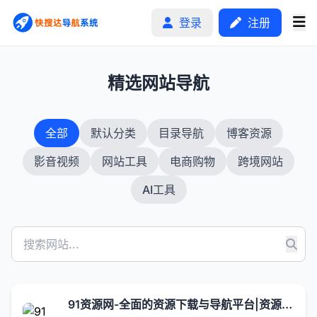
登录
注册
1
精选网站导航
首页
全部
默认分类
目录导航
博客资源
分类排行
影音视频
网站工具
电商购物
跨境网站
申请收录
AI工具
文章
自助广告
91资源网-全面的资源下载与导航平台|资源下载|站点导航 | 技术文档分享 | 会员专享权益