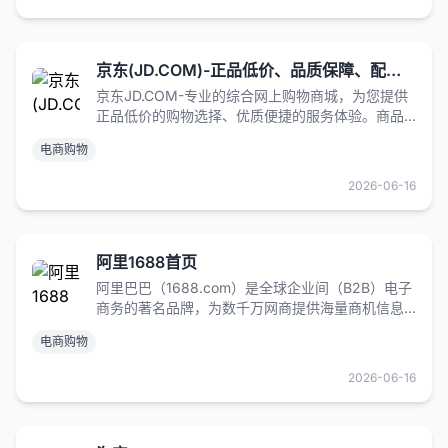
京东(JD.COM)-正品低价、品质保障、配送及时、轻松购物！
京东JD.COM-专业的综合网上购物商城，为您提供
正品低价的购物选择、优质便捷的服务体验。商品
来自全球数十万品牌商家，囊括家电、手机、电
电商购物
脑、服装、居家、母婴、美妆、个护、食品、生鲜
等丰富品类，满足各种购物需求。
2026-06-16
阿里1688首页
阿里巴巴（1688.com）是全球企业间（B2B）电子
商务的著名品牌，为数千万网商提供海量商机信息
和便捷安全的在线交易市场，也是商人们以商会
电商购物
友、真实互动的社区平台。目前1688.com已覆盖原
材料、工业品、服装服饰、家居百货、小商品等12
2026-06-16
个行业大类，提供从原料--生产--加工--现货等一系
列的供应产品和服务