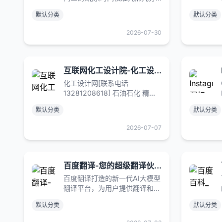
几秒,北京时间校准毫秒在线显
默认分类
默认分类
示,在线时差换算,还提供世界各
地主要城市时间查询、时区查
2026-07-30
询、与北京时差对照表等信息。
互联网化工设计院-化工设计网
化工设计网[联系电话
13281208618] 石油石化 精细
化工 医药专业化工工艺设计，
默认分类
默认分类
管道应力分析，过程危害分析
（PHA），压力管道设计。
2026-07-07
HAZOP报告 LOPA定级 SIS系
统设计,抗爆计算。
百度翻译-您的超级翻译伙伴（文本、文档翻译）
百度翻译打造的新一代AI大模型
翻译平台，为用户提供翻译和阅
读外文场景的一站式智能解决方
默认分类
默认分类
案，支持中文、英文、日语、韩
语、德语、法语等203种语言，