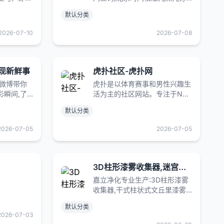
星穿搭资
几秒,北京时间校准毫秒在线显
默认分类
流，尽在时
示,在线时差换算,还提供世界各
地主要城市时间查询、时区查
2026-07-10
2026-07-08
询、与北京时差对照表等信息。
发现新鲜事
虎扑社区-虎扑网
!微博带你
虎扑是以体育赛事和男性兴趣生
彩瞬间,了
活为主的社区网站。专注于NBA
分享你想表
赛程、NBA录像、NBA直播、
默认分类
NBA资讯、球员交易、足球、英
超、电竞、LPL等全部篮球足球
2026-07-05
2026-07-05
电竞赛事，并提供虎扑步行街社
区服务。
3D柱形漆雾收集器,迷宫漆雾捕捉器,油漆过滤纸箱,干式喷房涂装线过滤纸盒-常州嘉立净化科技有限公司
嘉立净化专业生产:3D柱形漆雾
收集器,干式柱状式文丘里漆雾
捕集箱,迷宫漆雾捕捉器,油漆过
默认分类
滤纸箱,干式喷房涂装线过滤纸
2026-07-03
盒等净化产品,厂家电