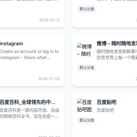
友和世界各地的人分享。
自己的时尚潮流，明
默认分类
讯，最新国际市场潮
尚穿搭！
2026-07-17
Instagram
微博 – 随时随地
Create an account or log in to
随时随地发现新鲜事
Instagram - Share what
欣赏世界上每一个精
you're into with the people
解每一个幕后故事。
默认分类
who get you.
达
2026-07-06
百度百科_全球领先的中文百科全书
百度贴吧
百度百科是一部内容开放、自由
百度贴吧
的网络百科全书，旨在创造一个
默认分类
涵盖所有领域知识，服务所有互
联网用户的中文知识性百科全
书。在这里你可以参与词条编