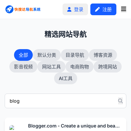
登录
注册
1
精选网站导航
首页
全部
默认分类
目录导航
博客资源
分类排行
影音视频
网站工具
电商购物
跨境网站
申请收录
AI工具
文章
自助广告
Blogger.com - Create a unique and beautiful blog easily.