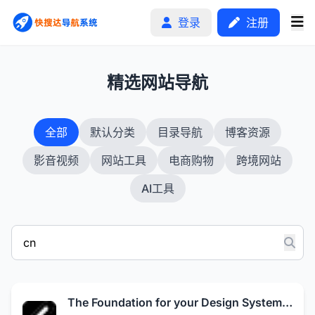
登录
注册
1
精选网站导航
首页
全部
默认分类
目录导航
博客资源
分类排行
影音视频
网站工具
电商购物
跨境网站
申请收录
AI工具
文章
自助广告
The Foundation for your Design System - shadcn/ui