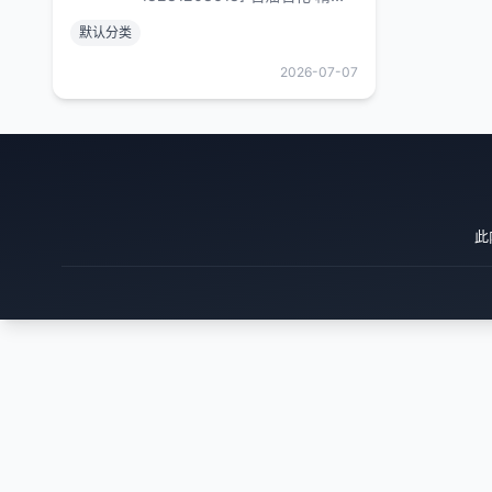
化工 医药专业化工工艺设计，
默认分类
管道应力分析，过程危害分析
（PHA），压力管道设计。
2026-07-07
HAZOP报告 LOPA定级 SIS系
统设计,抗爆计算。
此