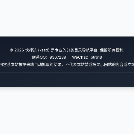
© 2026 快搜达 (kssd) 是专业的分类目录导航平台. 保留所有权利.
联系QQ：9367239 WeChat：ptr618
内容系本站根据来路自动抓取的结果，不代表本站赞成被显示网站的内容或立