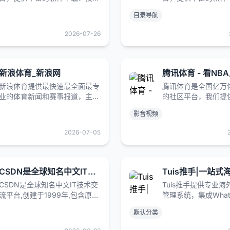
文档和教程分享。用户可通过清
文档和教程分享。用
目录导航
晰的站点导航快速找到所需资
晰的站点导航快速找
源，会员享有专属VIP权益，获
源，会员享有专属VI
2026-07-26
取更多高质量资源。致力于为用
取更多高质量资源。
户提供便捷的一站式服务
户提供便捷的一站式
新浪体育_新浪网
新浪体育提供最快速最全面最专
腾讯体育是全国亿万
业的体育新闻和赛事报道，主要
的社区平台，我们提
有以下栏目：中国足球、国际足
直播和丰富高燃的精
影音视频
球、篮球、NBA、综合体育、奥
有专业实时的赛场数
运、F1、网球、高尔夫、棋牌、
威的热点资讯、懂球
2026-07-05
彩票、视频、图片、博客、体育
社区。等你一起为热
微博、社区论坛
CSDN是全球知名中文IT技术交流平台
CSDN是全球知名中文IT技术交
Tuis推手提供专业
流平台,创建于1999年,包含原创
管理系统，集成What
博客、精品问答、职业培训、技
LINE、Zalo、VK、Ka
默认分类
术论坛、资源下载等产品服务,
等平台，精准追踪网
提供原创、优质、完整内容的专
果，管理客服账号。