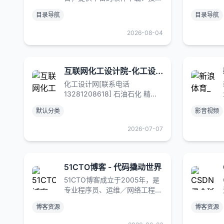
文档和教程分享。用户可通过清
目录导航
目录导航
晰的站点导航快速找到所需资
源，会员享有专属VIP权益，获
2026-08-04
取更多高质量资源。致力于为用
户提供便捷的一站式服务
互联网化工设计院-化工设计网
化工设计网[联系电话
13281208618] 石油石化 精细
化工 医药专业化工工艺设计，
默认分类
影音视频
管道应力分析，过程危害分析
（PHA），压力管道设计。
2026-07-07
HAZOP报告 LOPA定级 SIS系
统设计,抗爆计算。
51CTO博客 - 代码撬动世界
51CTO博客成立于2005年，是
专业程序员、运维／网络工程
师、计算机大学生的IT创作平
博客资源
博客资源
台，支持多平台样式兼容、
Word文档导入、数学公式等功