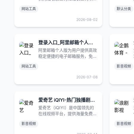
百度权重值查询等多个站长工
网站工具
默认分类
具，免费查询各种数据，包括收
录、反链及关键词排名等。
2026-08-02
登录入口_阿里邮箱个人版-阿里云
阿里邮箱个人版为用户提供高效
稳定便捷的电子邮箱服务，免费
注册邮箱送2G超大附件，60G
网站工具
影音视频
容量，您可以在电脑网页、手机
端注册、登录阿里邮箱个人版。
2026-07-08
爱奇艺 iQIYI-热门独播剧集在线观看
爱奇艺（iQIYI）是中国领先的
在线视频平台，提供海量免费正
版高清电视剧、短剧、电影、综
影音视频
影音视频
艺、动漫等视频内容，成功打造
了狂飙、新说唱、偶像练习生、