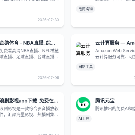
几秒,北京时间校准毫秒在线显
海外主流营销平台贯
电商购物
示,在线时差换算,还提供世界各
多币种支持。 立即
地主要城市时间查询、时区查
信用卡【免费试用】
2026-07-30
询、与北京时差对照表等信息。
电商。功能齐全的博
100 多个专业模板
企鹅体育 - NBA直播_综合体育视频网站_高清CBA/台球直播在线观看 - 企鹅直播
免费看高清NBA直播、NFL橄榄
Amazon Web Serv
球直播、足球直播、台球直播，
云计算服务可靠、可
同时还有国家健美冠军直播健身
合理。免费加入，只
网站工具
教你减肥练出好身材，更有高颜
付费。
值美女主播解说体育赛事。
2026-07-05
浪剧影视app下载-免费在线电影-在线电视剧-在线综艺-在线动漫
腾讯元宝
浪剧影视是一款综合影音播放软
腾讯推出的免费AI智
件，汇聚海量影视、热播剧集、
AI工具
爆款短剧、动漫综艺等全品类影
音内容。覆盖国产、日韩、欧
美、港台各地影片，热门新片实