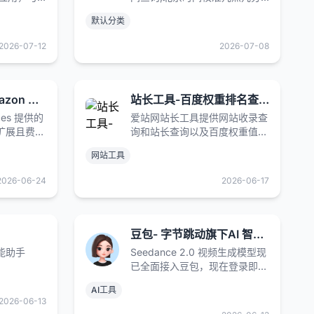
通，多语言
几秒,北京时间校准毫秒在线显
默认分类
注册，无需
示,在线时差换算,还提供世界各
 支持移动
地主要城市时间查询、时区查
2026-07-12
2026-07-08
客平台。
询、与北京时差对照表等信息。
。发货整合。
云计算服务 — Amazon Web Services（AWS）
站长工具-百度权重排名查询-站长seo查询 - 爱站网
ices 提供的
爱站网站长工具提供网站收录查
扩展且费用
询和站长查询以及百度权重值查
需按使用量
询等多个站长工具，免费查询各
网站工具
种工具，包括有关键词排名查
询，百度收录查询等。
2026-06-24
2026-06-17
豆包- 字节跳动旗下AI 智能助手
能助手
Seedance 2.0 视频生成模型现
已全面接入豆包，现在登录即可
免费使用！豆包 是你的 AI 聊天
AI工具
智能对话问答助手，写作文案翻
2026-06-13
译编程工具。豆包为你答疑解