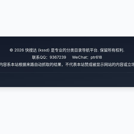
© 2026 快搜达 (kssd) 是专业的分类目录导航平台. 保留所有权利.
联系QQ：9367239 WeChat：ptr618
内容系本站根据来路自动抓取的结果，不代表本站赞成被显示网站的内容或立