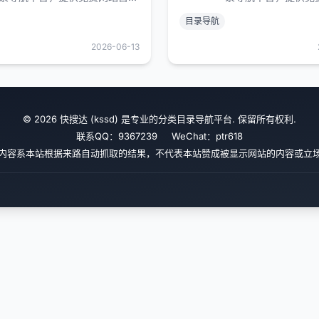
录、网络收藏夹、网址收录等服
录、网络收藏夹、网
目录导航
务。汇聚全网优质站点，分类清
务。汇聚全网优质站
晰、查找便捷，一站式收录各类
晰、查找便捷，一站
2026-06-13
实用网址，打造好用的精品网址
实用网址，打造好用
大全，欢迎站长提交网站、在线
大全，欢迎站长提交
收藏网址。
收藏网址。
© 2026 快搜达 (kssd) 是专业的分类目录导航平台. 保留所有权利.
联系QQ：9367239 WeChat：ptr618
内容系本站根据来路自动抓取的结果，不代表本站赞成被显示网站的内容或立