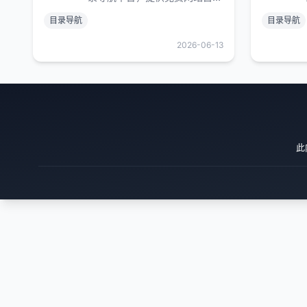
录、网络收藏夹、网址收录等服
目录导航
目录导航
务。汇聚全网优质站点，分类清
晰、查找便捷，一站式收录各类
2026-06-13
实用网址，打造好用的精品网址
大全，欢迎站长提交网站、在线
收藏网址。
此