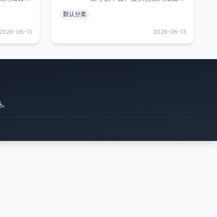
址收录等服
录、网络收藏夹、网址收录等服
默认分类
点，分类清
务。汇聚全网优质站点，分类清
式收录各类
晰、查找便捷，一站式收录各类
2026-06-13
2026-06-13
的精品网址
实用网址，打造好用的精品网址
网站、在线
大全，欢迎站长提交网站、在线
收藏网址。
场。