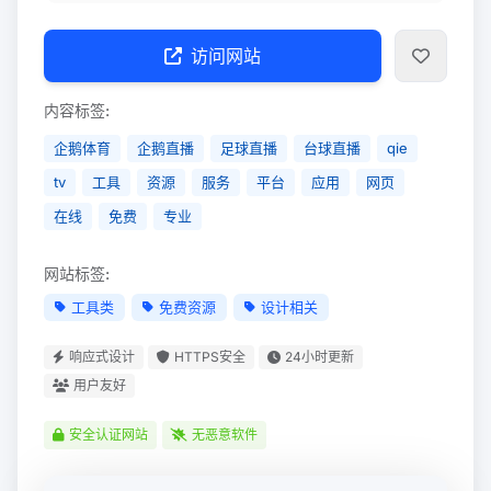
访问网站
内容标签:
企鹅体育
企鹅直播
足球直播
台球直播
qie
tv
工具
资源
服务
平台
应用
网页
在线
免费
专业
网站标签:
工具类
免费资源
设计相关
响应式设计
HTTPS安全
24小时更新
用户友好
安全认证网站
无恶意软件