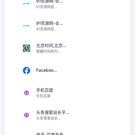
91资源网-全...
91资源网是...
91资源网-全...
91资源网是...
北京时间,北京...
碧藕时间网为...
Faceboo...
手机百度
手机百度
头条搜索站长平...
头条搜索站长...
首页-百度开发...