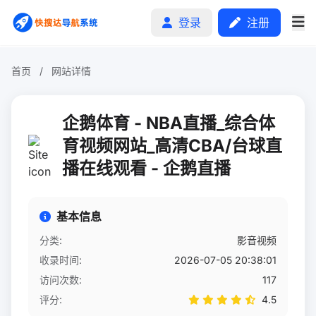
登录
注册
首页
/
网站详情
首页
企鹅体育 - NBA直播_综合体
分类排行
育视频网站_高清CBA/台球直
播在线观看 - 企鹅直播
申请收录
文章
基本信息
自助广告
分类:
影音视频
收录时间:
2026-07-05 20:38:01
访问次数:
117
评分:
4.5