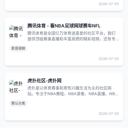
2026-07-05
腾讯体育 - 看NBA足球网球赛车NFL
腾讯体育是全国亿万体育迷喜爱的社区平台，我们
提供顶级赛事直播和丰富高燃的精彩视频，还有专
业实时的赛场数据、及时权威的热点资讯、懂球有
影音视频
梗的聊球社区。等你一起为热爱加冕！
2026-07-05
虎扑社区-虎扑网
虎扑是以体育赛事和男性兴趣生活为主的社区网
站。专注于NBA赛程、NBA录像、NBA直播、NBA
资讯、球员交易、足球、英超、电竞、LPL等全部篮
默认分类
球足球电竞赛事，并提供虎扑步行街社区服务。
2026-07-05