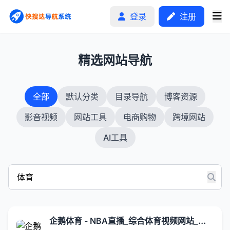
登录
注册
1
精选网站导航
首页
全部
默认分类
目录导航
博客资源
分类排行
影音视频
网站工具
电商购物
跨境网站
申请收录
AI工具
文章
自助广告
企鹅体育 - NBA直播_综合体育视频网站_高清CBA/台球直播在线观看 - 企鹅直播