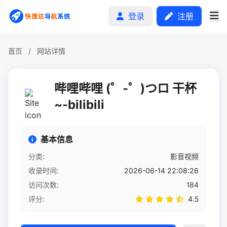
登录
注册
首页
/
网站详情
首页
哔哩哔哩 (゜-゜)つロ 干杯
分类排行
~-bilibili
申请收录
基本信息
文章
分类:
影音视频
收录时间:
2026-06-14 22:08:26
自助广告
访问次数:
184
评分:
4.5