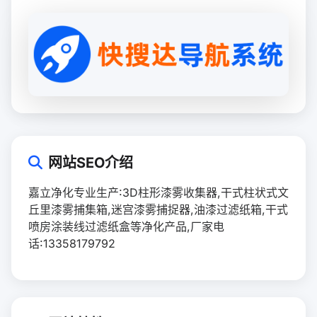
网站SEO介绍
嘉立净化专业生产:3D柱形漆雾收集器,干式柱状式文
丘里漆雾捕集箱,迷宫漆雾捕捉器,油漆过滤纸箱,干式
喷房涂装线过滤纸盒等净化产品,厂家电
话:13358179792