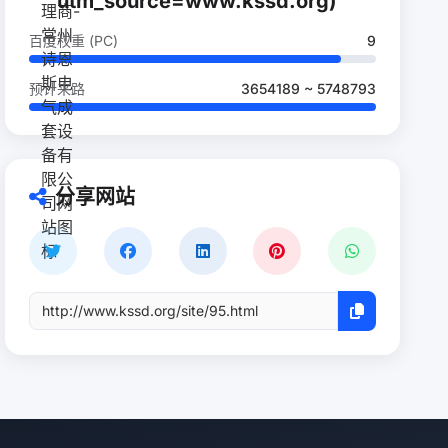
utm_source=www.kssd.org)
百度权重 (PC)
9
预计来路
3654189 ~ 5748793
分享网站