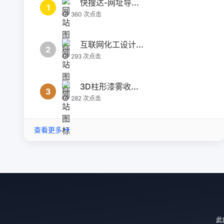
快搜达-网址导...
1
360 次点击
互联网化工设计...
2
293 次点击
3D柱形漆雾收...
3
282 次点击
查看更多
此