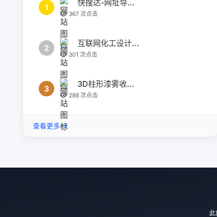
快搜达-网址导...
1
367 次点击
互联网化工设计...
2
301 次点击
3D柱形漆雾收...
3
288 次点击
查看更多
此