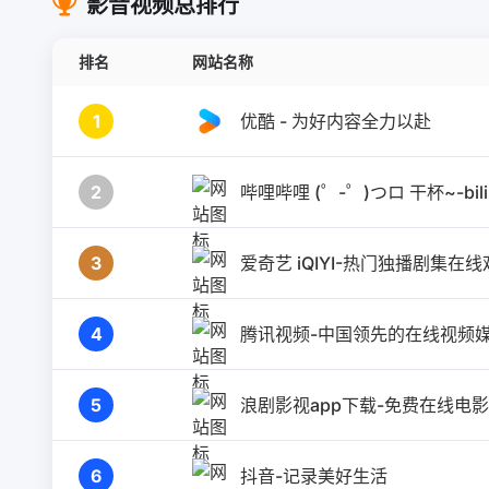
影音视频总排行
排名
网站名称
1
优酷 - 为好内容全力以赴
2
哔哩哔哩 (゜-゜)つロ 干杯~-bilib
3
爱奇艺 iQIYI-热门独播剧集在
4
腾讯视频-中国领先的在线视频
5
浪剧影视app下载-免费在线电
6
抖音-记录美好生活