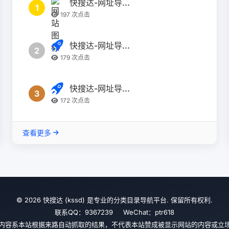
快搜达-网址导...
1
197 次点击
快搜达-网址导...
2
179 次点击
快搜达-网址导...
3
172 次点击
查看更多
© 2026 快搜达 (kssd) 是专业的分类目录导航平台. 保留所有权利.
联系QQ：9367239 WeChat：ptr618
内容系本站根据来路自动抓取的结果，不代表本站赞成被显示网站的内容或立